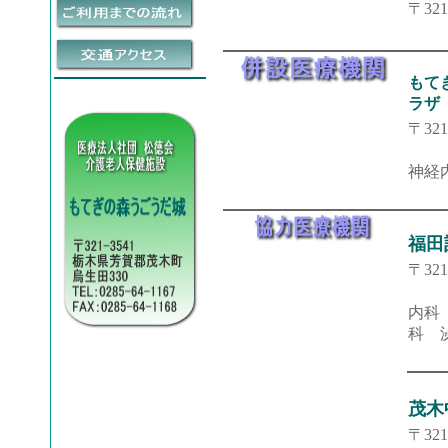
〒32
もて
ラザ
〒32
神経
福田
〒32
内科
科 
茂木
〒32