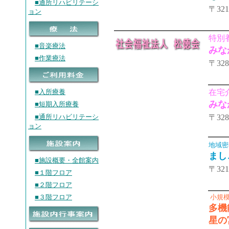
■通所リハビリテーシ
〒32
ョン
特別
■音楽療法
みな
■作業療法
〒32
■入所療養
在宅
みな
■短期入所療養
■通所リハビリテーシ
〒32
ョン
地域密
まし
■施設概要・全館案内
〒32
■１階フロア
■２階フロア
■３階フロア
小規模
多機
星の