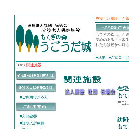
充実した看護、介
もてぎの森は、介
安心のある「日常
私たちは暖かい対
■TOP
■ご意見・
TOP＞
関連施設
在宅
もて
■ご利用できる方
〒32
■入所療養
訪問
■短期入所療養
もて