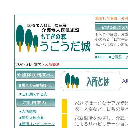
充実した看護、介
もてぎの森は、介
心のある「日常生
私たちは暖かい対
■TOP
■ご意見・
TOP＞利用案内＞
入所療法
入
■ご利用できる方
家庭では十分なケアが受
衣・入浴など、日常の基
■入所療養
■短期入所療養
家庭復帰をめざし、介護
によるリハビリテーショ
■通所リハビリテーシ