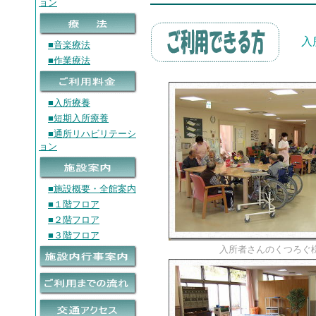
ョン
入
■音楽療法
■作業療法
■入所療養
■短期入所療養
■通所リハビリテーシ
ョン
■施設概要・全館案内
■１階フロア
■２階フロア
■３階フロア
入所者さんのくつろぐ